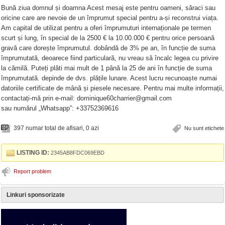
Bună ziua domnul și doamna Acest mesaj este pentru oameni, săraci sau
oricine care are nevoie de un împrumut special pentru a-și reconstrui viața.
Am capital de utilizat pentru a oferi împrumuturi internaționale pe termen
scurt și lung, în special de la 2500 € la 10.00.000 € pentru orice persoană
gravă care dorește împrumutul. dobândă de 3% pe an, în funcție de suma
împrumutată, deoarece fiind particulară, nu vreau să încalc legea cu privire
la cămilă. Puteți plăti mai mult de 1 până la 25 de ani în funcție de suma
împrumutată. depinde de dvs. plățile lunare. Acest lucru recunoaște numai
datoriile certificate de mână și piesele necesare. Pentru mai multe informații,
contactați-mă prin e-mail:
dominique60charrier@gmail.com
sau numărul „Whatsapp”: +33752369616
397 numar total de afisari, 0 azi
Nu sunt etichete
LISTING ID:
2345AB8FDC069EBD
Report problem
Linkuri sponsorizate