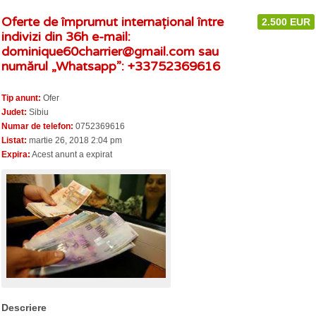
Oferte de împrumut internațional între
2.500 EUR
indivizi din 36h e-mail:
dominique60charrier@gmail.com
sau
numărul „Whatsapp”: +33752369616
Tip anunt:
Ofer
Judet:
Sibiu
Numar de telefon:
0752369616
Listat:
martie 26, 2018 2:04 pm
Expira:
Acest anunt a expirat
Descriere