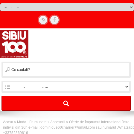
Acasa
»
Moda - Frumusete
»
Accesorii
»
Oferte de împrumut internațional între
indivizi din 36h e-mail:
dominique60charrier@gmail.com
sau numărul „Whatsapp
+33752369616