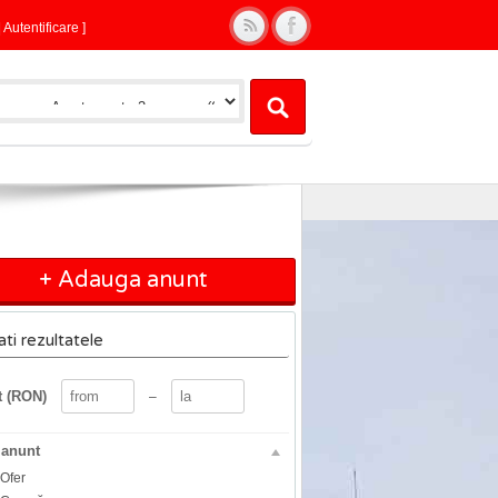
|
Autentificare
]
+ Adauga anunt
rati rezultatele
t (RON)
–
 anunt
Ofer