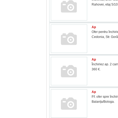
Rahovei, etaj 5/10
Ap
Ofer pentru închir
Cedonia, Str. Goră
Ap
Închiriez ap. 2 cam
360 €.
Ap
P.f. ofer spre înch
Balanța/Bologa.