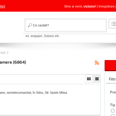
tiri
Bine ai venit,
vizitator!
[
Inregistrare
ex. angajari, Subaru etc.
Page 2
camere (6864)
Filt
Pre
mere, semidecomandat, în Sibiu, Str. Vasile Milea.
Tip