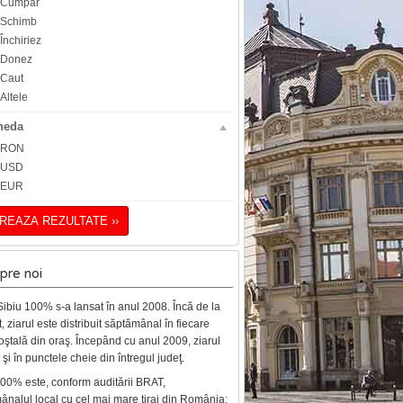
Cumpăr
Schimb
Închiriez
Donez
Caut
Altele
neda
RON
USD
EUR
TREAZA REZULTATE ››
pre noi
Sibiu 100% s-a lansat în anul 2008. Încă de la
, ziarul este distribuit săptămânal în fiecare
oştală din oraş. Începând cu anul 2009, ziarul
şi în punctele cheie din întregul judeţ.
100% este, conform auditării BRAT,
ânalul local cu cel mai mare tiraj din România: