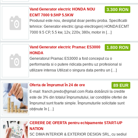
Vand Generator electric HONDA NOU
3.300 RON
ECMT 7000 9.5HP 5.5KW
Produsul este nou, desigilat doar pentru proba. Specificatii
tehnice: Generator electric (grup electrogen) HONDA ECMT
7000 9.5 CP, 5.5 kw, 12v, 220v, 380v, motor in
[…]
Vand Generator electric Pramac ES3000
1.800 RON
HONDA
Generatorul Pramac ES3000 a fost conceput cu o
performanta si o putere ridicata pentru uz profesional si
utilizare intensa Utilizat o singura data pentru un
[…]
Oferta de împrumut în 24 de ore
89 EUR
E-mail:
franch.predo@gmail.com
Rata dobânzii la credite
este de 3% din totalul împrumutului, iar condițiile ofertei de
împrumut sunt foarte simple. Împrumuturile solicitate sunt
obținute în
[…]
CERERE DE OFERTA pentru echipamente START-UP
NATION
SC DIMA INTERIOR & EXTERIOR DESIGN SRL, cu sediul