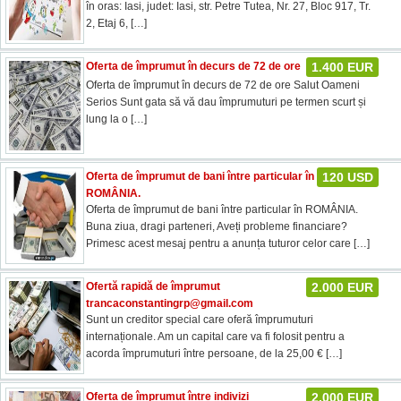
în oras: Iasi, judet: Iasi, str. Petre Tutea, Nr. 27, Bloc 917, Tr.
2, Etaj 6,
[…]
Oferta de împrumut în decurs de 72 de ore
1.400 EUR
Oferta de împrumut în decurs de 72 de ore Salut Oameni
Serios Sunt gata să vă dau împrumuturi pe termen scurt și
lung la o
[…]
Oferta de împrumut de bani între particular în
120 USD
ROMÂNIA.
Oferta de împrumut de bani între particular în ROMÂNIA.
Buna ziua, dragi parteneri, Aveți probleme financiare?
Primesc acest mesaj pentru a anunța tuturor celor care
[…]
Ofertă rapidă de împrumut
2.000 EUR
trancaconstantingrp@gmail.com
Sunt un creditor special care oferă împrumuturi
internaționale. Am un capital care va fi folosit pentru a
acorda împrumuturi între persoane, de la 25,00 €
[…]
Oferta de împrumut între indivizi
2.000 EUR