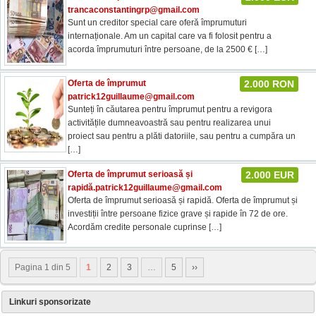
trancaconstantingrp@gmail.com
Sunt un creditor special care oferă împrumuturi
internaționale. Am un capital care va fi folosit pentru a
acorda împrumuturi între persoane, de la 2500 €
[…]
Oferta de împrumut
2.000 RON
patrick12guillaume@gmail.com
Sunteți în căutarea pentru împrumut pentru a revigora
activitățile dumneavoastră sau pentru realizarea unui
proiect sau pentru a plăti datoriile, sau pentru a cumpăra un
[…]
Oferta de împrumut serioasă și
2.000 EUR
rapidă
.patrick12guillaume@gmail.com
Oferta de împrumut serioasă și rapidă. Oferta de împrumut și
investiții între persoane fizice grave și rapide în 72 de ore.
Acordăm credite personale cuprinse
[…]
Pagina 1 din 5
1
2
3
…
5
››
Linkuri sponsorizate