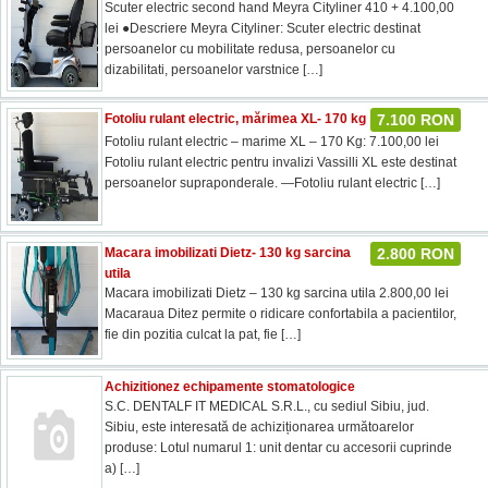
Scuter electric second hand Meyra Cityliner 410 + 4.100,00
lei ●Descriere Meyra Cityliner: Scuter electric destinat
persoanelor cu mobilitate redusa, persoanelor cu
dizabilitati, persoanelor varstnice
[…]
Fotoliu rulant electric, mărimea XL- 170 kg
7.100 RON
Fotoliu rulant electric – marime XL – 170 Kg: 7.100,00 lei
Fotoliu rulant electric pentru invalizi Vassilli XL este destinat
persoanelor supraponderale. —Fotoliu rulant electric
[…]
Macara imobilizati Dietz- 130 kg sarcina
2.800 RON
utila
Macara imobilizati Dietz – 130 kg sarcina utila 2.800,00 lei
Macaraua Ditez permite o ridicare confortabila a pacientilor,
fie din pozitia culcat la pat, fie
[…]
Achizitionez echipamente stomatologice
S.C. DENTALF IT MEDICAL S.R.L., cu sediul Sibiu, jud.
Sibiu, este interesată de achiziționarea următoarelor
produse: Lotul numarul 1: unit dentar cu accesorii cuprinde
a)
[…]