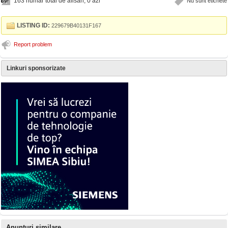
163 numar total de afisari, 0 azi
Nu sunt etichete
LISTING ID:
229679B40131F167
Report problem
Linkuri sponsorizate
Anunturi similare