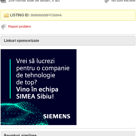
169 numar total de afisari, 0 azi
Nu sunt etichete
LISTING ID:
86868666BFFD684A
Report problem
Linkuri sponsorizate
Anunturi similare