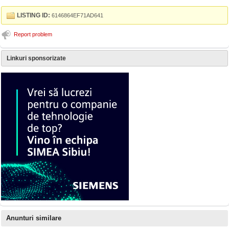
LISTING ID:
6146864EF71AD641
Report problem
Linkuri sponsorizate
Anunturi similare