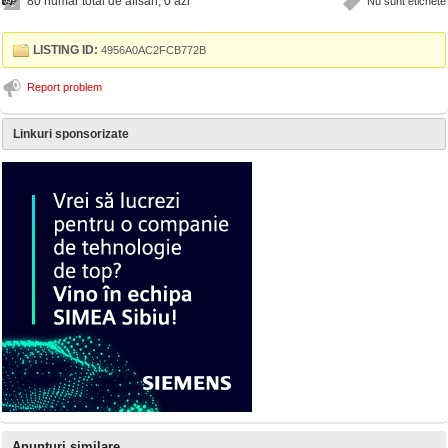
80 numar total de afisari, 0 azi
Nu sunt etichete
LISTING ID:
4956A0AC2FCB772B
Report problem
Linkuri sponsorizate
Anunturi similare