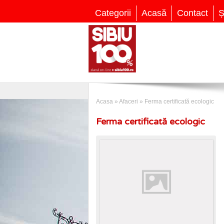
Categorii
Acasă
Contact
Ș
Acasa
»
Afaceri
»
Ferma certificată ecologic
Ferma certificată ecologic