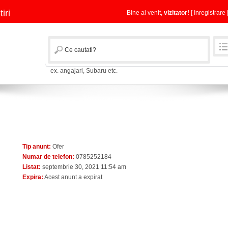
tiri
Bine ai venit,
vizitator!
[
Inregistrare
ex. angajari, Subaru etc.
Tip anunt:
Ofer
Numar de telefon:
0785252184
Listat:
septembrie 30, 2021 11:54 am
Expira:
Acest anunt a expirat