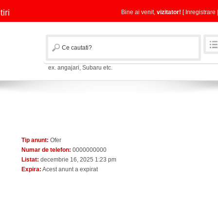
tiri
Bine ai venit,
vizitator!
[
Inregistrare
ex. angajari, Subaru etc.
Tip anunt:
Ofer
Numar de telefon:
0000000000
Listat:
decembrie 16, 2025 1:23 pm
Expira:
Acest anunt a expirat