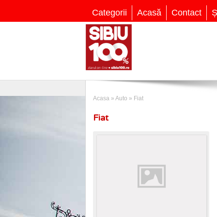
Categorii
Acasă
Contact
Ș
Acasa
»
Auto
»
Fiat
Fiat