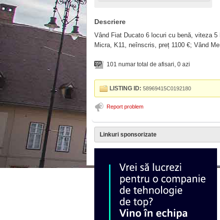
Descriere
Vând Fiat Ducato 6 locuri cu benă, viteza 5 b
Micra, K11, neînscris, preț 1100 €; Vând Me
101 numar total de afisari, 0 azi
LISTING ID:
58969415C0192180
Report problem
Linkuri sponsorizate