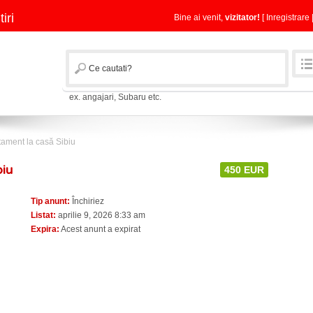
tiri
Bine ai venit,
vizitator!
[
Inregistrare
ex. angajari, Subaru etc.
tament la casă Sibiu
biu
450 EUR
Tip anunt:
Închiriez
Listat:
aprilie 9, 2026 8:33 am
Expira:
Acest anunt a expirat