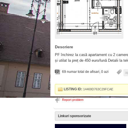
Descriere
PF închirez la casă apartament cu 2 camere, 
și utilat la preț de 450 euro/lună Detalii la 
69 numar total de afisari, 0 azi
a
LISTING ID:
14469D763C29FCAE
Report problem
Linkuri sponsorizate