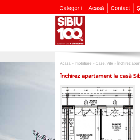
Categorii
Acasă
Contact
Ș
Acasa
»
Imobiliare
»
Case, Vile
»
Închirez apar
Închirez apartament la casă Si