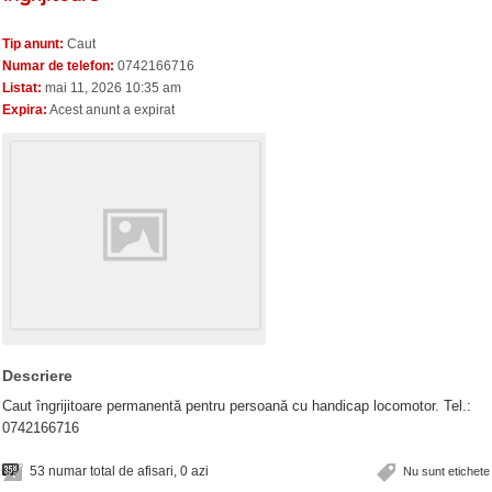
Tip anunt:
Caut
Numar de telefon:
0742166716
Listat:
mai 11, 2026 10:35 am
Expira:
Acest anunt a expirat
Descriere
Caut îngrijitoare permanentă pentru persoană cu handicap locomotor. Tel.:
0742166716
53 numar total de afisari, 0 azi
Nu sunt etichete