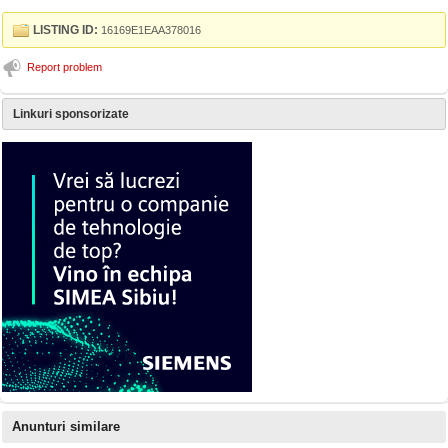
LISTING ID:
16169E1EAA378016
Report problem
Linkuri sponsorizate
Anunturi similare