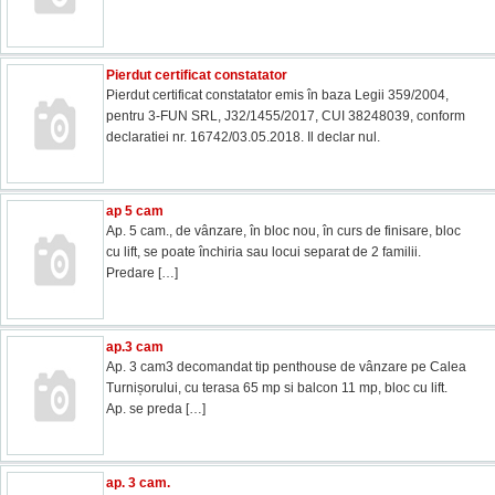
Pierdut certificat constatator
Pierdut certificat constatator emis în baza Legii 359/2004,
pentru 3-FUN SRL, J32/1455/2017, CUI 38248039, conform
declaratiei nr. 16742/03.05.2018. Il declar nul.
ap 5 cam
Ap. 5 cam., de vânzare, în bloc nou, în curs de finisare, bloc
cu lift, se poate închiria sau locui separat de 2 familii.
Predare
[…]
ap.3 cam
Ap. 3 cam3 decomandat tip penthouse de vânzare pe Calea
Turnișorului, cu terasa 65 mp si balcon 11 mp, bloc cu lift.
Ap. se preda
[…]
ap. 3 cam.