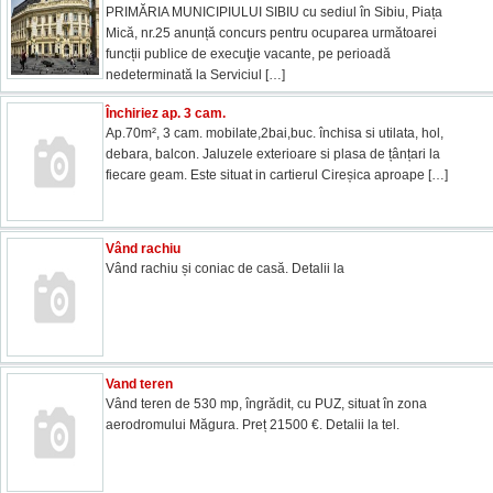
PRIMĂRIA MUNICIPIULUI SIBIU cu sediul în Sibiu, Piața
Mică, nr.25 anunță concurs pentru ocuparea următoarei
funcții publice de execuţie vacante, pe perioadă
nedeterminată la Serviciul
[…]
Închiriez ap. 3 cam.
Ap.70m², 3 cam. mobilate,2bai,buc. închisa si utilata, hol,
debara, balcon. Jaluzele exterioare si plasa de țânțari la
fiecare geam. Este situat in cartierul Cireșica aproape
[…]
Vând rachiu
Vând rachiu și coniac de casă. Detalii la
Vand teren
Vând teren de 530 mp, îngrădit, cu PUZ, situat în zona
aerodromului Măgura. Preț 21500 €. Detalii la tel.