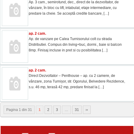
Ap. 3 cam., semirotund, dec., direct de la dezvoltator, de
vânzare, în bloc cu lift, intabulat, etaje intermediare, cu
predare la cheie. Se acceptă credite bancare,
[…]
ap. 2 cam.
Ap. de vanzare pe Calea Turnisorului colt cu strada
Distributiei. Compus din living+buc, dormi., baie si balcon
8mp. Finisaj incluse in pret si cu posibilitatea
[…]
ap. 2 cam.
Direct Dezvoltator – Penthouse – ap. cu 2 camere, de
vânzare, zona Turnișor, str. Ogorului, Belvedere Rezidence,
s.u. 46 mp, terasă 42 mp, predare finisat la
[…]
Pagina 1 din 31
1
2
3
…
31
››