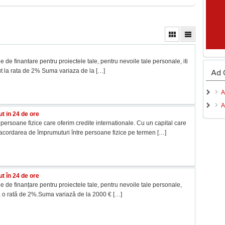
 de finantare pentru proiectele tale, pentru nevoile tale personale, iti
t la rata de 2% Suma variaza de la
[…]
Ad 
A
A
t in 24 de ore
ersoane fizice care oferim credite internationale. Cu un capital care
ru acordarea de împrumuturi între persoane fizice pe termen
[…]
t în 24 de ore
e de finanțare pentru proiectele tale, pentru nevoile tale personale,
a o rată de 2%.Suma variază de la 2000 €
[…]