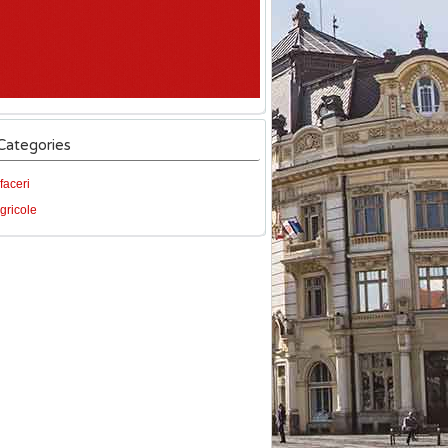
Categories
faceri
gricole