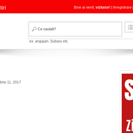
tiri
Bine ai venit,
vizitator!
[
Inregistrare
ex. angajari, Subaru etc.
rie 11, 2017