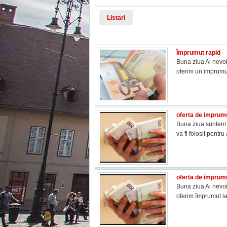
Listari
Împrumut rapid
Buna ziua Ai nevoie
oferim un imprumu
oferta de imprumu
Buna ziua suntem p
va fi folosit pent
oferta de împrumu
Buna ziua Ai nevoi
oferim împrumut l