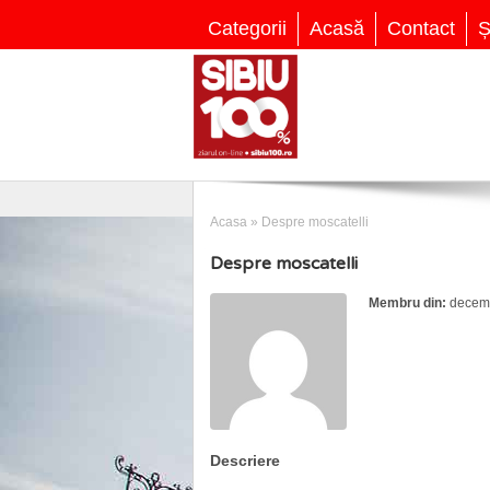
Categorii
Acasă
Contact
Ș
Acasa
»
Despre moscatelli
Despre moscatelli
Membru din:
decemb
Descriere