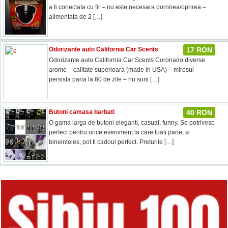
a fi conectata cu fir – nu este necesara pornirea/oprirea –
alimentata de 2
[…]
Odorizante auto California Car Scents
17 RON
Odorizante auto California Car Scents Coronado diverse
arome – calitate superioara (made in USA) – mirosul
persista pana la 60 de zile – nu sunt
[…]
Butoni camasa barbati
40 RON
O gama larga de butoni eleganti, casual, funny. Se potrivesc
perfect pentru orice eveniment la care luati parte, si
bineinteles, pot fi cadoul perfect. Preturile
[…]