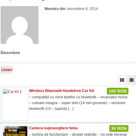
Membru din:
decembrie 8, 2014
Descriere
Listari
Wireless Bluetooth Handsfree Car Kit
100 RON
– compatibil cu orice telefon cu bluetooth – incarcator inclus
– culoare neagra – super slim (14 mm grosime) – versiune
bluetooth 3.0 – suporta
[…]
Camera supraveghere falsa
30 RON
– lumina de functionare – design realistic – nu este necesar