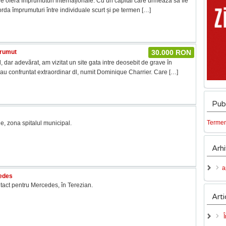
re oferă împrumuturi internaționale. Cu un capital care urmează să fie
corda împrumuturi între individuale scurt și pe termen
[…]
prumut
30.000 RON
 dar adevărat, am vizitat un site gata intre deosebit de grave în
-au confruntat extraordinar dl, numit Dominique Charrier. Care
[…]
Publ
Termeni
e, zona spitalul municipal.
Arh
a
edes
tact pentru Mercedes, în Terezian.
Arti