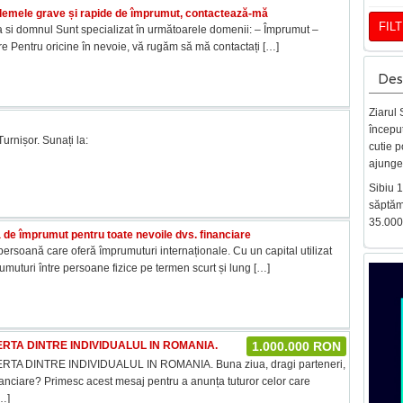
blemele grave și rapide de împrumut, contactează-mă
FIL
si domnul Sunt specializat în următoarele domenii: – Împrumut –
țare Pentru oricine în nevoie, vă rugăm să mă contactați
[…]
Des
Ziarul 
început
Turnișor. Sunați la:
cutie p
ajunge 
Sibiu 
săptăm
35.000
 de împrumut pentru toate nevoile dvs. financiare
persoană care oferă împrumuturi internaționale. Cu un capital utilizat
rumuturi între persoane fizice pe termen scurt și lung
[…]
RTA DINTRE INDIVIDUALUL IN ROMANIA.
1.000.000 RON
TA DINTRE INDIVIDUALUL IN ROMANIA. Buna ziua, dragi parteneri,
anciare? Primesc acest mesaj pentru a anunța tuturor celor care
…]