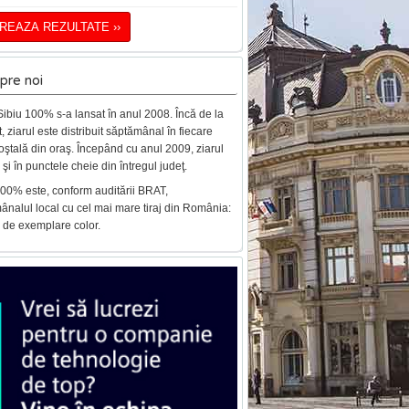
TREAZA REZULTATE ››
pre noi
Sibiu 100% s-a lansat în anul 2008. Încă de la
, ziarul este distribuit săptămânal în fiecare
oştală din oraş. Începând cu anul 2009, ziarul
şi în punctele cheie din întregul judeţ.
100% este, conform auditării BRAT,
ânalul local cu cel mai mare tiraj din România:
 de exemplare color.