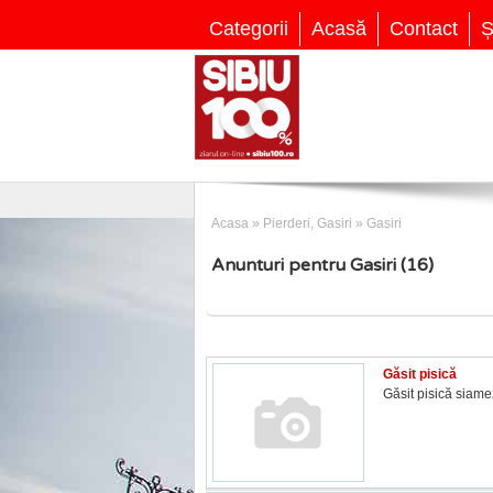
Categorii
Acasă
Contact
Ș
Acasa
»
Pierderi, Gasiri
»
Gasiri
Anunturi pentru Gasiri (16)
Găsit pisică
Găsit pisică siame