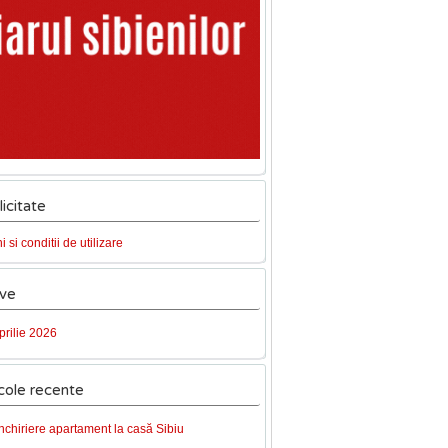
icitate
 si conditii de utilizare
ive
prilie 2026
cole recente
Închiriere apartament la casă Sibiu