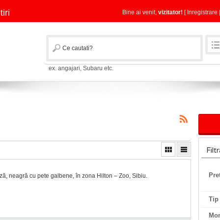
tiri
Bine ai venit,
vizitator!
[
Inregistrare
ex. angajari, Subaru etc.
Filt
Pre
ză, neagră cu pete galbene, în zona Hilton – Zoo, Sibiu.
Tip
Mo