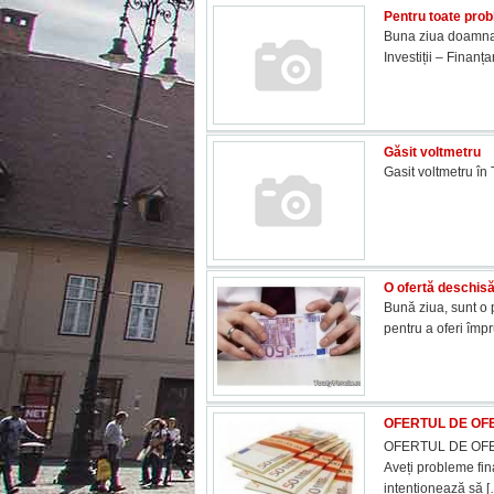
Pentru toate pro
Buna ziua doamna 
Investiții – Finan
Găsit voltmetru
Gasit voltmetru în 
O ofertă deschisă
Bună ziua, sunt o 
pentru a oferi împ
OFERTUL DE OFE
OFERTUL DE OFER
Aveți probleme fin
intenționează să
[