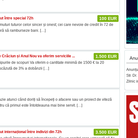
t între special 72h
100 EUR
uturi tuturor celor sincer și onest; cei care nevoie de credit în 72 de
sură să ramburseze bani.
[…]
 Crăciun și Anul Nou va oferim serviciile ...
1.500 EUR
Anun
tipurile de scopuri Va oferim o cantitate minimă de 1500 € la 20
a scăzută de 3% a dobânzii
[…]
Anunțur
Str. Dr
Zilnic 
zie atunci când doriți să începeți o afacere sau un proiect de viteză
tru că primul este întotdeauna mai bine servit.
[…]
 internațional între indivizi din 72h
3.500 EUR