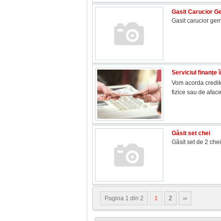
Gasit Carucior G
Gasit carucior gem
Serviciul finanţe
Vom acorda credit
fizice sau de afac
Găsit set chei
Găsit set de 2 chei
Pagina 1 din 2
1
2
››