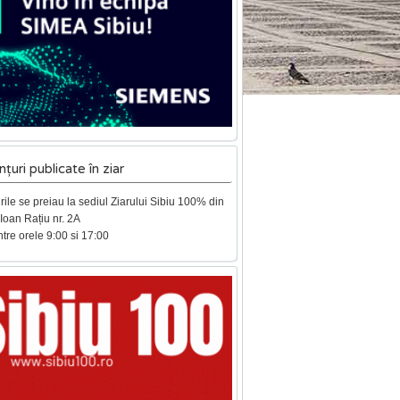
țuri publicate în ziar
ile se preiau la sediul Ziarului Sibiu 100% din
. Ioan Rațiu nr. 2A
intre orele 9:00 si 17:00