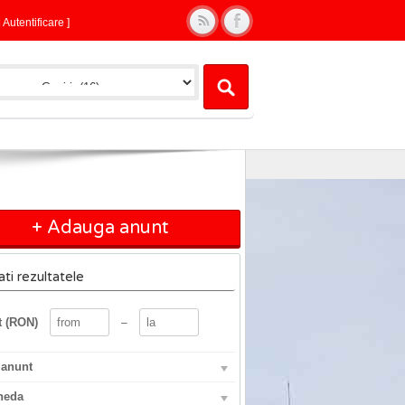
|
Autentificare
]
+ Adauga anunt
rati rezultatele
t (RON)
–
 anunt
neda