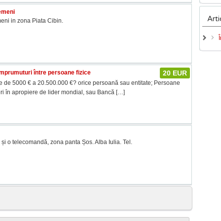
emeni
Arti
eni in zona Piata Cibin.
 împrumuturi între persoane fizice
20 EUR
e de 5000 € a 20.500.000 €? orice persoană sau entitate; Persoane
eri în apropiere de lider mondial, sau Bancă
[…]
 și o telecomandă, zona panta Șos. Alba Iulia. Tel.