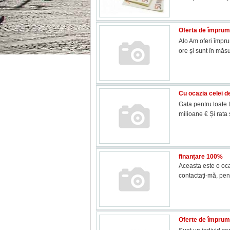
Oferta de împrumu
Alo Am oferi împrum
ore și sunt în mă
Cu ocazia celei de
Gata pentru toate 
milioane € Și rat
finanțare 100%
Aceasta este o oca
contactați-mă, pen
Oferte de împrumut