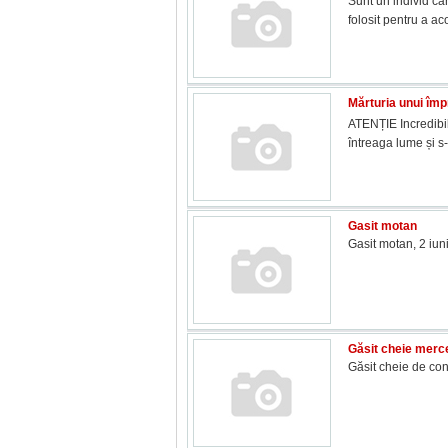
Sunt un individ ca
folosit pentru a a
Mărturia unui îm
ATENȚIE Incredibil,
întreaga lume și s
Gasit motan
Gasit motan, 2 iuni
Găsit cheie merc
Găsit cheie de con