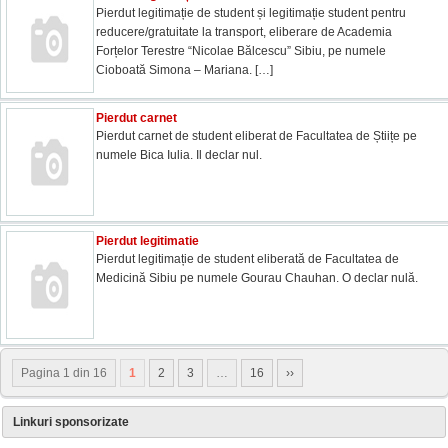
Pierdut legitimație de student și legitimație student pentru
reducere/gratuitate la transport, eliberare de Academia
Forțelor Terestre “Nicolae Bălcescu” Sibiu, pe numele
Cioboată Simona – Mariana.
[…]
Pierdut carnet
Pierdut carnet de student eliberat de Facultatea de Știițe pe
numele Bica Iulia. Il declar nul.
Pierdut legitimatie
Pierdut legitimație de student eliberată de Facultatea de
Medicină Sibiu pe numele Gourau Chauhan. O declar nulă.
Pagina 1 din 16
1
2
3
…
16
››
Linkuri sponsorizate