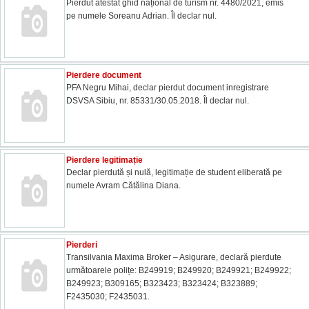
Pierdut atestat ghid național de turism nr. 4480/2021, emis
pe numele Soreanu Adrian. Îl declar nul.
Pierdere document
PFA Negru Mihai, declar pierdut document inregistrare
DSVSA Sibiu, nr. 85331/30.05.2018. Îl declar nul.
Pierdere legitimație
Declar pierdută și nulă, legitimație de student eliberată pe
numele Avram Cătălina Diana.
Pierderi
Transilvania Maxima Broker – Asigurare, declară pierdute
următoarele polițe: B249919; B249920; B249921; B249922;
B249923; B309165; B323423; B323424; B323889;
F2435030; F2435031.