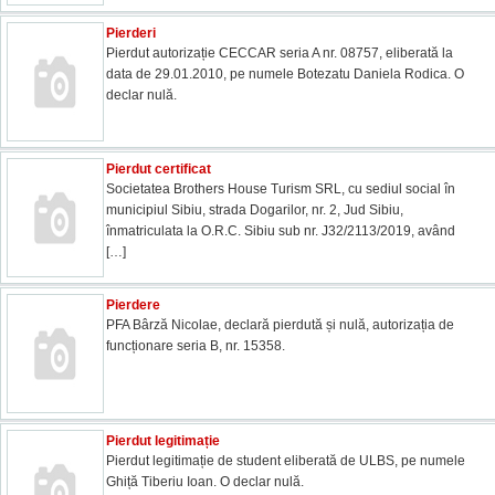
Pierderi
Pierdut autorizație CECCAR seria A nr. 08757, eliberată la
data de 29.01.2010, pe numele Botezatu Daniela Rodica. O
declar nulă.
Pierdut certificat
Societatea Brothers House Turism SRL, cu sediul social în
municipiul Sibiu, strada Dogarilor, nr. 2, Jud Sibiu,
înmatriculata la O.R.C. Sibiu sub nr. J32/2113/2019, având
[…]
Pierdere
PFA Bârză Nicolae, declară pierdută și nulă, autorizația de
funcționare seria B, nr. 15358.
Pierdut legitimație
Pierdut legitimație de student eliberată de ULBS, pe numele
Ghiță Tiberiu Ioan. O declar nulă.