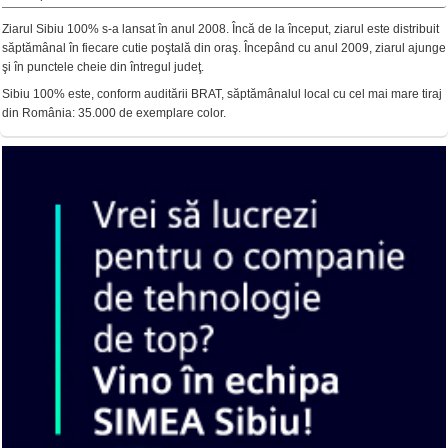
Ziarul Sibiu 100% s-a lansat în anul 2008. Încă de la început, ziarul este distribuit
săptămânal în fiecare cutie poştală din oraş. Începând cu anul 2009, ziarul ajunge
şi în punctele cheie din întregul judeţ.
Sibiu 100% este, conform auditării BRAT, săptămânalul local cu cel mai mare tiraj
din România: 35.000 de exemplare color.